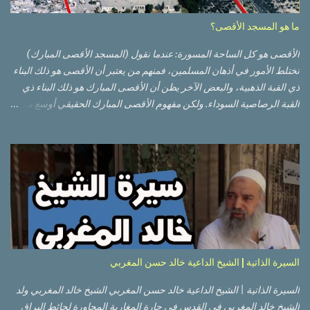
ما هو المسجد الأقصى؟
الأقصى هو كل الساحة المسورة: عندما نقول (المسجد الأقصى المبارك)
تختلط الأمور في أذهان المسلمين، فمنهم من يعتبر أن الأقصى هو ذلك البناء
ذي القبة الذهبية، والبعض الآخر يظن أن الأقصى المبارك هو ذلك البناء ذي
القبة الرصاصية السوداء. ولكن مفهوم الأقصى المبارك الحقيقي أوسع من
هذا وذاك. قبة الصخرة الذهبية والجامع القبلي جزء من المسجد الأقصى
حائط البراق الأقصى في البلدة القديمة: يقع المسجد الأقصى المبارك على
تلة في الزاوية الجنوبية الشرقية من مدينة القدس القديمة المسورة (البلدة
القديمة) والتي تقع في شرقي القدس فيالضفة الغربية. والمسجد الأقصى له
سور أيضاً وهو على شكل مضلع غير منتظم مساحته حوالي 144 دونم (144
كم متر مربع). المسجد الأقصى على تلة حارات البلدة القديمة – القدس
العتيقة كما هي اليوم يشمل المسجد الأقصى: قبة الصخرة المشرفة، (ذات
القبة الذهبية) والموجودة في موقع القلب بالنسبة للمسجد الأقصى
(ويستخدم الآن كمصلى للنساء يوم الجمعة). المصلى القِبلِي (المسجد
السيرة الذاتية | الشيخ الداعية خالد حسن المغربي
الجنوبي أو مبنى المسجد الأقصى)، ذي القبة الرصاصية السوداء، والواقع أ...
السيرة الذاتية | الشيخ الداعية خالد حسن المغربي الشيخ خالد المغربي ولد
الشيخ خالد المغربي في القدس في حارة المغاربة المجاورة لحائط البراق