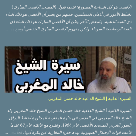
الأقصى هو كل الساحة المسورة: عندما نقول (المسجد الأقصى المبارك)
تختلط الأمور في أذهان المسلمين، فمنهم من يعتبر أن الأقصى هو ذلك البناء
ذي القبة الذهبية، والبعض الآخر يظن أن الأقصى المبارك هو ذلك البناء ذي
القبة الرصاصية السوداء. ولكن مفهوم الأقصى المبارك الحقيقي أوسع من
هذا وذاك. قبة الصخرة الذهبية والجامع القبلي جزء من المسجد الأقصى
حائط البراق الأقصى في البلدة القديمة: يقع المسجد الأقصى المبارك على
تلة في الزاوية الجنوبية الشرقية من مدينة القدس القديمة المسورة (البلدة
القديمة) والتي تقع في شرقي القدس فيالضفة الغربية. والمسجد الأقصى له
سور أيضاً وهو على شكل مضلع غير منتظم مساحته حوالي 144 دونم (144
كم متر مربع). المسجد الأقصى على تلة حارات البلدة القديمة – القدس
العتيقة كما هي اليوم يشمل المسجد الأقصى: قبة الصخرة المشرفة، (ذات
القبة الذهبية) والموجودة في موقع القلب بالنسبة للمسجد الأقصى
(ويستخدم الآن كمصلى للنساء يوم الجمعة). المصلى القِبلِي (المسجد
السيرة الذاتية | الشيخ الداعية خالد حسن المغربي
الجنوبي أو مبنى المسجد الأقصى)، ذي القبة الرصاصية السوداء، والواقع أ...
السيرة الذاتية | الشيخ الداعية خالد حسن المغربي الشيخ خالد المغربي ولد
الشيخ خالد المغربي في القدس في حارة المغاربة المجاورة لحائط البراق
السور الغربي للمسجد الأقصى عام 1964، وتشرد مع عائلته عام 67 عندما
قامت قوات الإحتلال الصهيونية بهدم حارة المغاربة عن بكرة أبيها، لجأ معهم