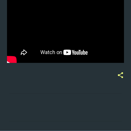
ت
ع
ل
ي