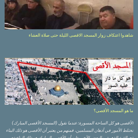
شاهدوا اعتكاف زوار المسجد الاقصى الليلة حتى صلاة العشاء
ما هو المسجد الأقصى؟
الأقصى هو كل الساحة المسورة: عندما نقول (المسجد الأقصى المبارك)
تختلط الأمور في أذهان المسلمين، فمنهم من يعتبر أن الأقصى هو ذلك البناء
ذي القبة الذهبية، والبعض الآخر يظن أن الأقصى المبارك هو ذلك البناء ذي