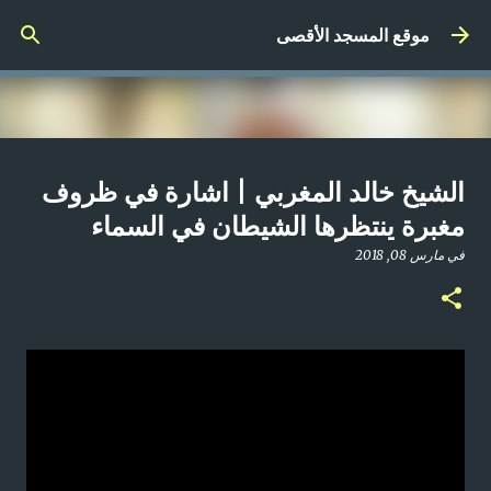
التخطي إلى المحتوى الرئيسي
موقع المسجد الأقصى
صلاة المغرب مباشر من المسجد
الشيخ خالد المغربي | اشارة في ظروف
الأقصى المبارك | الاثنين 21-4-2025م
مغبرة ينتظرها الشيطان في السماء
في
أبريل 21, 2025
في
مارس 08, 2018
0