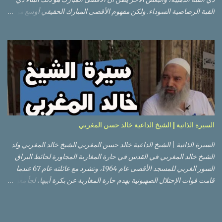
القبة الرصاصية السوداء. ولكن مفهوم الأقصى المبارك الحقيقي أوسع من
هذا وذاك. قبة الصخرة الذهبية والجامع القبلي جزء من المسجد الأقصى
حائط البراق الأقصى في البلدة القديمة: يقع المسجد الأقصى المبارك على
تلة في الزاوية الجنوبية الشرقية من مدينة القدس القديمة المسورة (البلدة
القديمة) والتي تقع في شرقي القدس فيالضفة الغربية. والمسجد الأقصى له
سور أيضاً وهو على شكل مضلع غير منتظم مساحته حوالي 144 دونم (144
كم متر مربع). المسجد الأقصى على تلة حارات البلدة القديمة – القدس
العتيقة كما هي اليوم يشمل المسجد الأقصى: قبة الصخرة المشرفة، (ذات
القبة الذهبية) والموجودة في موقع القلب بالنسبة للمسجد الأقصى
(ويستخدم الآن كمصلى للنساء يوم الجمعة). المصلى القِبلِي (المسجد
السيرة الذاتية | الشيخ الداعية خالد حسن المغربي
الجنوبي أو مبنى المسجد الأقصى)، ذي القبة الرصاصية السوداء، والواقع أ...
السيرة الذاتية | الشيخ الداعية خالد حسن المغربي الشيخ خالد المغربي ولد
الشيخ خالد المغربي في القدس في حارة المغاربة المجاورة لحائط البراق
السور الغربي للمسجد الأقصى عام 1964، وتشرد مع عائلته عام 67 عندما
قامت قوات الإحتلال الصهيونية بهدم حارة المغاربة عن بكرة أبيها، لجأ معهم
إلى عمان ثم عاد لبيت المقدس في نفس العام، ترعرع في بيت المقدس
ودرس في مدارسها، أتم الدراسة الثانوية في مدرسة دار الأيتام الإسلامية،
ثم إلتحق بالجامعة الأردنية في عام 1983 ودرس فيها لمدة عامين، ثم قامت