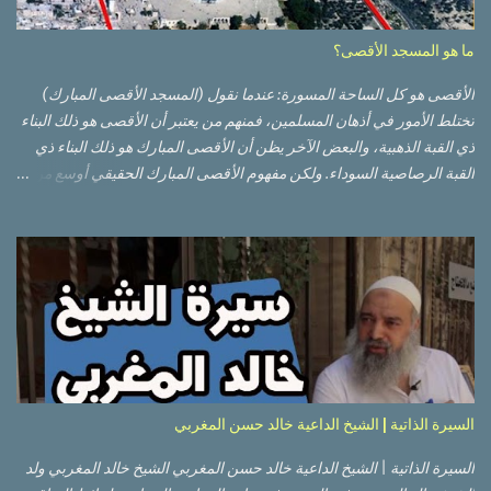
ما هو المسجد الأقصى؟
الأقصى هو كل الساحة المسورة: عندما نقول (المسجد الأقصى المبارك)
تختلط الأمور في أذهان المسلمين، فمنهم من يعتبر أن الأقصى هو ذلك البناء
ذي القبة الذهبية، والبعض الآخر يظن أن الأقصى المبارك هو ذلك البناء ذي
القبة الرصاصية السوداء. ولكن مفهوم الأقصى المبارك الحقيقي أوسع من
هذا وذاك. قبة الصخرة الذهبية والجامع القبلي جزء من المسجد الأقصى
حائط البراق الأقصى في البلدة القديمة: يقع المسجد الأقصى المبارك على
تلة في الزاوية الجنوبية الشرقية من مدينة القدس القديمة المسورة (البلدة
القديمة) والتي تقع في شرقي القدس فيالضفة الغربية. والمسجد الأقصى له
سور أيضاً وهو على شكل مضلع غير منتظم مساحته حوالي 144 دونم (144
كم متر مربع). المسجد الأقصى على تلة حارات البلدة القديمة – القدس
العتيقة كما هي اليوم يشمل المسجد الأقصى: قبة الصخرة المشرفة، (ذات
القبة الذهبية) والموجودة في موقع القلب بالنسبة للمسجد الأقصى
(ويستخدم الآن كمصلى للنساء يوم الجمعة). المصلى القِبلِي (المسجد
السيرة الذاتية | الشيخ الداعية خالد حسن المغربي
الجنوبي أو مبنى المسجد الأقصى)، ذي القبة الرصاصية السوداء، والواقع أ...
السيرة الذاتية | الشيخ الداعية خالد حسن المغربي الشيخ خالد المغربي ولد