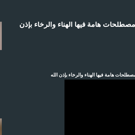
التخطي إلى المحتوى الرئيسي
شيخ خالد المغربي | درس 29-3-2018 مصطلحات هامة فيها الهناء والرخاء بإذن
لاثنين 21-4-2025م