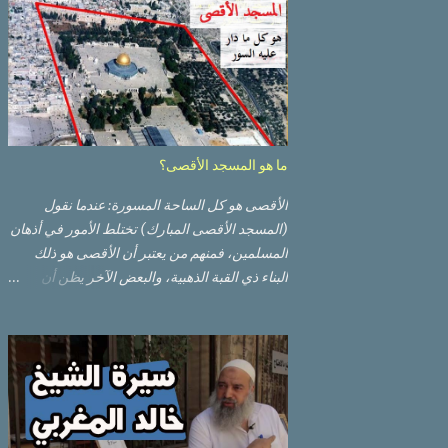
ما هو المسجد الأقصى؟
الأقصى هو كل الساحة المسورة: عندما نقول
(المسجد الأقصى المبارك) تختلط الأمور في أذهان
المسلمين، فمنهم من يعتبر أن الأقصى هو ذلك
البناء ذي القبة الذهبية، والبعض الآخر يظن أن
الأقصى المبارك هو ذلك البناء ذي القبة الرصاصية
السوداء. ولكن مفهوم الأقصى المبارك الحقيقي
أوسع من هذا وذاك. قبة الصخرة الذهبية والجامع
القبلي جزء من المسجد الأقصى حائط البراق
الأقصى في البلدة القديمة: يقع المسجد الأقصى
المبارك على تلة في الزاوية الجنوبية الشرقية من
مدينة القدس القديمة المسورة (البلدة القديمة)