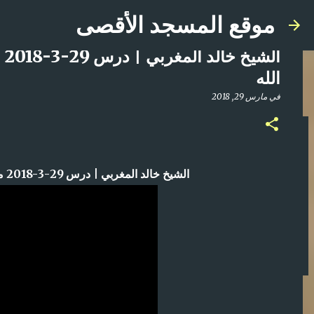
موقع المسجد الأقصى
ال
الله
في
مارس 29, 2018
صلاة المغرب مباشر من المسجد الأقصى المبارك | ا
في
أبريل 21, 2025
الشيخ خالد المغربي | درس 29-3-2018 مصطلحات هامة فيها الهناء والرخاء بإذن الله
0