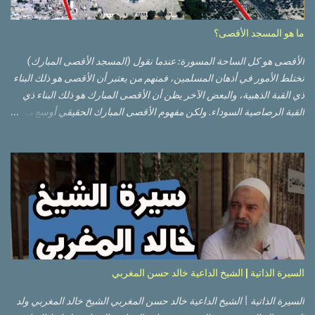
ما هو المسجد الأقصى؟
الأقصى هو كل الساحة المسورة: عندما نقول (المسجد الأقصى المبارك)
تختلط الأمور في أذهان المسلمين، فمنهم من يعتبر أن الأقصى هو ذلك البناء
ذي القبة الذهبية، والبعض الآخر يظن أن الأقصى المبارك هو ذلك البناء ذي
القبة الرصاصية السوداء. ولكن مفهوم الأقصى المبارك الحقيقي أوسع من
هذا وذاك. قبة الصخرة الذهبية والجامع القبلي جزء من المسجد الأقصى
حائط البراق الأقصى في البلدة القديمة: يقع المسجد الأقصى المبارك على
تلة في الزاوية الجنوبية الشرقية من مدينة القدس القديمة المسورة (البلدة
القديمة) والتي تقع في شرقي القدس فيالضفة الغربية. والمسجد الأقصى له
سور أيضاً وهو على شكل مضلع غير منتظم مساحته حوالي 144 دونم (144
كم متر مربع). المسجد الأقصى على تلة حارات البلدة القديمة – القدس
العتيقة كما هي اليوم يشمل المسجد الأقصى: قبة الصخرة المشرفة، (ذات
القبة الذهبية) والموجودة في موقع القلب بالنسبة للمسجد الأقصى
(ويستخدم الآن كمصلى للنساء يوم الجمعة). المصلى القِبلِي (المسجد
السيرة الذاتية | الشيخ الداعية خالد حسن المغربي
الجنوبي أو مبنى المسجد الأقصى)، ذي القبة الرصاصية السوداء، والواقع أ...
السيرة الذاتية | الشيخ الداعية خالد حسن المغربي الشيخ خالد المغربي ولد