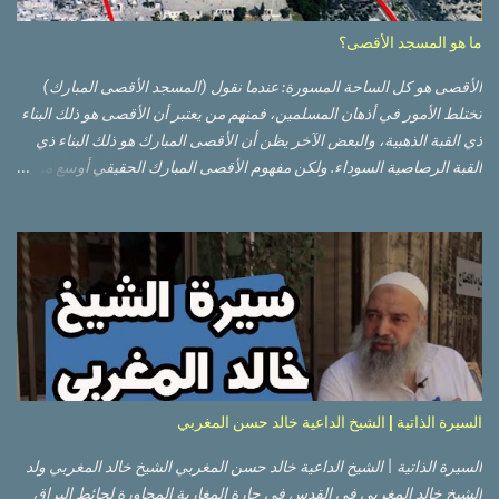
ما هو المسجد الأقصى؟
الأقصى هو كل الساحة المسورة: عندما نقول (المسجد الأقصى المبارك)
تختلط الأمور في أذهان المسلمين، فمنهم من يعتبر أن الأقصى هو ذلك البناء
ذي القبة الذهبية، والبعض الآخر يظن أن الأقصى المبارك هو ذلك البناء ذي
القبة الرصاصية السوداء. ولكن مفهوم الأقصى المبارك الحقيقي أوسع من
هذا وذاك. قبة الصخرة الذهبية والجامع القبلي جزء من المسجد الأقصى
حائط البراق الأقصى في البلدة القديمة: يقع المسجد الأقصى المبارك على
تلة في الزاوية الجنوبية الشرقية من مدينة القدس القديمة المسورة (البلدة
القديمة) والتي تقع في شرقي القدس فيالضفة الغربية. والمسجد الأقصى له
سور أيضاً وهو على شكل مضلع غير منتظم مساحته حوالي 144 دونم (144
كم متر مربع). المسجد الأقصى على تلة حارات البلدة القديمة – القدس
العتيقة كما هي اليوم يشمل المسجد الأقصى: قبة الصخرة المشرفة، (ذات
القبة الذهبية) والموجودة في موقع القلب بالنسبة للمسجد الأقصى
(ويستخدم الآن كمصلى للنساء يوم الجمعة). المصلى القِبلِي (المسجد
السيرة الذاتية | الشيخ الداعية خالد حسن المغربي
الجنوبي أو مبنى المسجد الأقصى)، ذي القبة الرصاصية السوداء، والواقع أ...
السيرة الذاتية | الشيخ الداعية خالد حسن المغربي الشيخ خالد المغربي ولد
الشيخ خالد المغربي في القدس في حارة المغاربة المجاورة لحائط البراق