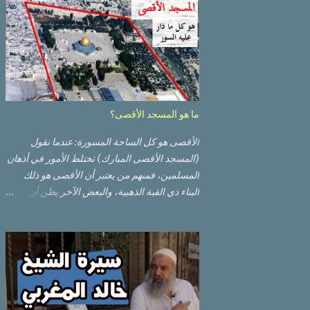
ما هو المسجد الأقصى؟
الأقصى هو كل الساحة المسورة: عندما نقول
(المسجد الأقصى المبارك) تختلط الأمور في أذهان
المسلمين، فمنهم من يعتبر أن الأقصى هو ذلك
البناء ذي القبة الذهبية، والبعض الآخر يظن أن
الأقصى المبارك هو ذلك البناء ذي القبة الرصاصية
السوداء. ولكن مفهوم الأقصى المبارك الحقيقي
أوسع من هذا وذاك. قبة الصخرة الذهبية والجامع
القبلي جزء من المسجد الأقصى حائط البراق
الأقصى في البلدة القديمة: يقع المسجد الأقصى
المبارك على تلة في الزاوية الجنوبية الشرقية من
مدينة القدس القديمة المسورة (البلدة القديمة)