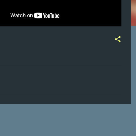
ت
ع
ل
ي
ق
ا
ت