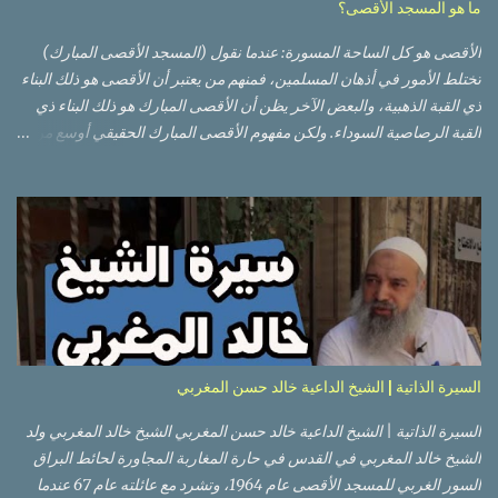
ما هو المسجد الأقصى؟
الأقصى هو كل الساحة المسورة: عندما نقول (المسجد الأقصى المبارك)
تختلط الأمور في أذهان المسلمين، فمنهم من يعتبر أن الأقصى هو ذلك البناء
ذي القبة الذهبية، والبعض الآخر يظن أن الأقصى المبارك هو ذلك البناء ذي
القبة الرصاصية السوداء. ولكن مفهوم الأقصى المبارك الحقيقي أوسع من
هذا وذاك. قبة الصخرة الذهبية والجامع القبلي جزء من المسجد الأقصى
حائط البراق الأقصى في البلدة القديمة: يقع المسجد الأقصى المبارك على
تلة في الزاوية الجنوبية الشرقية من مدينة القدس القديمة المسورة (البلدة
القديمة) والتي تقع في شرقي القدس فيالضفة الغربية. والمسجد الأقصى له
سور أيضاً وهو على شكل مضلع غير منتظم مساحته حوالي 144 دونم (144
كم متر مربع). المسجد الأقصى على تلة حارات البلدة القديمة – القدس
العتيقة كما هي اليوم يشمل المسجد الأقصى: قبة الصخرة المشرفة، (ذات
القبة الذهبية) والموجودة في موقع القلب بالنسبة للمسجد الأقصى
(ويستخدم الآن كمصلى للنساء يوم الجمعة). المصلى القِبلِي (المسجد
السيرة الذاتية | الشيخ الداعية خالد حسن المغربي
الجنوبي أو مبنى المسجد الأقصى)، ذي القبة الرصاصية السوداء، والواقع أ...
السيرة الذاتية | الشيخ الداعية خالد حسن المغربي الشيخ خالد المغربي ولد
الشيخ خالد المغربي في القدس في حارة المغاربة المجاورة لحائط البراق
السور الغربي للمسجد الأقصى عام 1964، وتشرد مع عائلته عام 67 عندما