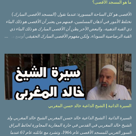
ما هو المسجد الأقصى؟
الأقصى هو كل الساحة المسورة: عندما نقول (المسجد الأقصى المبارك)
تختلط الأمور في أذهان المسلمين، فمنهم من يعتبر أن الأقصى هو ذلك البناء
ذي القبة الذهبية، والبعض الآخر يظن أن الأقصى المبارك هو ذلك البناء ذي
القبة الرصاصية السوداء. ولكن مفهوم الأقصى المبارك الحقيقي أوسع من
هذا وذاك. قبة الصخرة الذهبية والجامع القبلي جزء من المسجد الأقصى
حائط البراق الأقصى في البلدة القديمة: يقع المسجد الأقصى المبارك على
تلة في الزاوية الجنوبية الشرقية من مدينة القدس القديمة المسورة (البلدة
القديمة) والتي تقع في شرقي القدس فيالضفة الغربية. والمسجد الأقصى له
سور أيضاً وهو على شكل مضلع غير منتظم مساحته حوالي 144 دونم (144
كم متر مربع). المسجد الأقصى على تلة حارات البلدة القديمة – القدس
العتيقة كما هي اليوم يشمل المسجد الأقصى: قبة الصخرة المشرفة، (ذات
القبة الذهبية) والموجودة في موقع القلب بالنسبة للمسجد الأقصى
(ويستخدم الآن كمصلى للنساء يوم الجمعة). المصلى القِبلِي (المسجد
السيرة الذاتية | الشيخ الداعية خالد حسن المغربي
الجنوبي أو مبنى المسجد الأقصى)، ذي القبة الرصاصية السوداء، والواقع أ...
السيرة الذاتية | الشيخ الداعية خالد حسن المغربي الشيخ خالد المغربي ولد
الشيخ خالد المغربي في القدس في حارة المغاربة المجاورة لحائط البراق
السور الغربي للمسجد الأقصى عام 1964، وتشرد مع عائلته عام 67 عندما