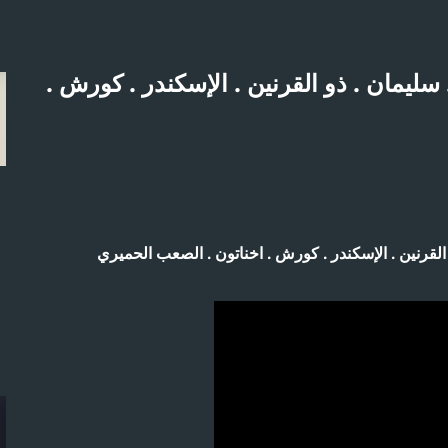
التخطي إلى المحتوى الرئيسي
يخ خالد المغربي | درس 31-1-2018 . سليمان . ذو القرنين . الإسكندر . كورش .
لاثنين 21-4-2025م