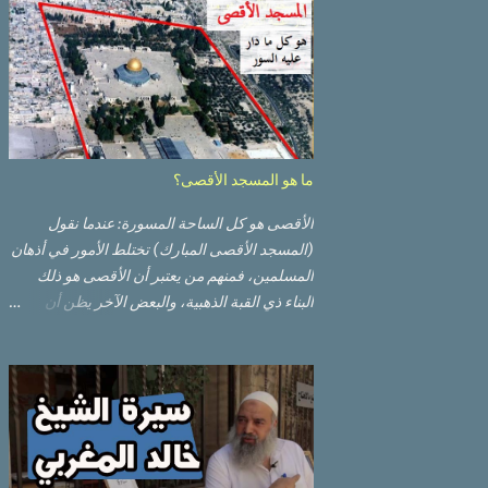
ما هو المسجد الأقصى؟
الأقصى هو كل الساحة المسورة: عندما نقول
(المسجد الأقصى المبارك) تختلط الأمور في أذهان
المسلمين، فمنهم من يعتبر أن الأقصى هو ذلك
البناء ذي القبة الذهبية، والبعض الآخر يظن أن
الأقصى المبارك هو ذلك البناء ذي القبة الرصاصية
السوداء. ولكن مفهوم الأقصى المبارك الحقيقي
أوسع من هذا وذاك. قبة الصخرة الذهبية والجامع
القبلي جزء من المسجد الأقصى حائط البراق
الأقصى في البلدة القديمة: يقع المسجد الأقصى
المبارك على تلة في الزاوية الجنوبية الشرقية من
مدينة القدس القديمة المسورة (البلدة القديمة)