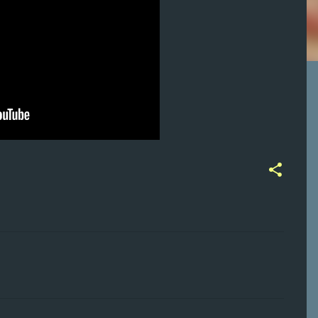
ت
ع
ل
ي