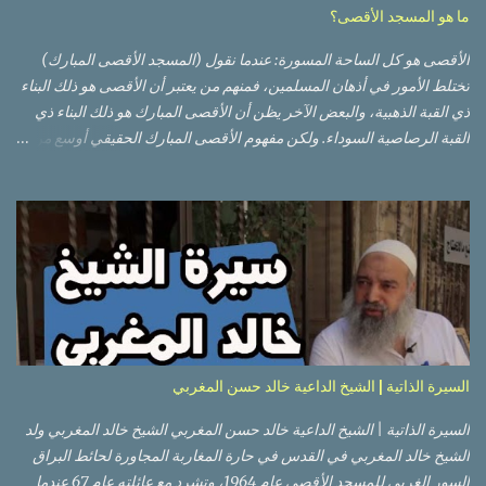
ما هو المسجد الأقصى؟
الأقصى هو كل الساحة المسورة: عندما نقول (المسجد الأقصى المبارك)
تختلط الأمور في أذهان المسلمين، فمنهم من يعتبر أن الأقصى هو ذلك البناء
ذي القبة الذهبية، والبعض الآخر يظن أن الأقصى المبارك هو ذلك البناء ذي
القبة الرصاصية السوداء. ولكن مفهوم الأقصى المبارك الحقيقي أوسع من
هذا وذاك. قبة الصخرة الذهبية والجامع القبلي جزء من المسجد الأقصى
حائط البراق الأقصى في البلدة القديمة: يقع المسجد الأقصى المبارك على
تلة في الزاوية الجنوبية الشرقية من مدينة القدس القديمة المسورة (البلدة
القديمة) والتي تقع في شرقي القدس فيالضفة الغربية. والمسجد الأقصى له
سور أيضاً وهو على شكل مضلع غير منتظم مساحته حوالي 144 دونم (144
كم متر مربع). المسجد الأقصى على تلة حارات البلدة القديمة – القدس
العتيقة كما هي اليوم يشمل المسجد الأقصى: قبة الصخرة المشرفة، (ذات
القبة الذهبية) والموجودة في موقع القلب بالنسبة للمسجد الأقصى
(ويستخدم الآن كمصلى للنساء يوم الجمعة). المصلى القِبلِي (المسجد
السيرة الذاتية | الشيخ الداعية خالد حسن المغربي
الجنوبي أو مبنى المسجد الأقصى)، ذي القبة الرصاصية السوداء، والواقع أ...
السيرة الذاتية | الشيخ الداعية خالد حسن المغربي الشيخ خالد المغربي ولد
الشيخ خالد المغربي في القدس في حارة المغاربة المجاورة لحائط البراق
السور الغربي للمسجد الأقصى عام 1964، وتشرد مع عائلته عام 67 عندما