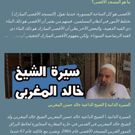
ما هو المسجد الأقصى؟
الأقصى هو كل الساحة المسورة: عندما نقول (المسجد الأقصى المبارك)
تختلط الأمور في أذهان المسلمين، فمنهم من يعتبر أن الأقصى هو ذلك البناء
ذي القبة الذهبية، والبعض الآخر يظن أن الأقصى المبارك هو ذلك البناء ذي
القبة الرصاصية السوداء. ولكن مفهوم الأقصى المبارك الحقيقي أوسع من
هذا وذاك. قبة الصخرة الذهبية والجامع القبلي جزء من المسجد الأقصى
حائط البراق الأقصى في البلدة القديمة: يقع المسجد الأقصى المبارك على
تلة في الزاوية الجنوبية الشرقية من مدينة القدس القديمة المسورة (البلدة
القديمة) والتي تقع في شرقي القدس فيالضفة الغربية. والمسجد الأقصى له
سور أيضاً وهو على شكل مضلع غير منتظم مساحته حوالي 144 دونم (144
كم متر مربع). المسجد الأقصى على تلة حارات البلدة القديمة – القدس
العتيقة كما هي اليوم يشمل المسجد الأقصى: قبة الصخرة المشرفة، (ذات
القبة الذهبية) والموجودة في موقع القلب بالنسبة للمسجد الأقصى
(ويستخدم الآن كمصلى للنساء يوم الجمعة). المصلى القِبلِي (المسجد
السيرة الذاتية | الشيخ الداعية خالد حسن المغربي
الجنوبي أو مبنى المسجد الأقصى)، ذي القبة الرصاصية السوداء، والواقع أ...
السيرة الذاتية | الشيخ الداعية خالد حسن المغربي الشيخ خالد المغربي ولد
الشيخ خالد المغربي في القدس في حارة المغاربة المجاورة لحائط البراق
السور الغربي للمسجد الأقصى عام 1964، وتشرد مع عائلته عام 67 عندما