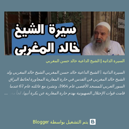
هذا وذاك. قبة الصخرة الذهبية والجامع القبلي جزء من المسجد الأقصى
حائط البراق الأقصى في البلدة القديمة: يقع المسجد الأقصى المبارك على
تلة في الزاوية الجنوبية الشرقية من مدينة القدس القديمة المسورة (البلدة
القديمة) والتي تقع في شرقي القدس فيالضفة الغربية. والمسجد الأقصى له
سور أيضاً وهو على شكل مضلع غير منتظم مساحته حوالي 144 دونم (144
كم متر مربع). المسجد الأقصى على تلة حارات البلدة القديمة – القدس
العتيقة كما هي اليوم يشمل المسجد الأقصى: قبة الصخرة المشرفة، (ذات
القبة الذهبية) والموجودة في موقع القلب بالنسبة للمسجد الأقصى
(ويستخدم الآن كمصلى للنساء يوم الجمعة). المصلى القِبلِي (المسجد
السيرة الذاتية | الشيخ الداعية خالد حسن المغربي
الجنوبي أو مبنى المسجد الأقصى)، ذي القبة الرصاصية السوداء، والواقع أ...
السيرة الذاتية | الشيخ الداعية خالد حسن المغربي الشيخ خالد المغربي ولد
الشيخ خالد المغربي في القدس في حارة المغاربة المجاورة لحائط البراق
السور الغربي للمسجد الأقصى عام 1964، وتشرد مع عائلته عام 67 عندما
قامت قوات الإحتلال الصهيونية بهدم حارة المغاربة عن بكرة أبيها، لجأ معهم
إلى عمان ثم عاد لبيت المقدس في نفس العام، ترعرع في بيت المقدس
ودرس في مدارسها، أتم الدراسة الثانوية في مدرسة دار الأيتام الإسلامية،
ثم إلتحق بالجامعة الأردنية في عام 1983 ودرس فيها لمدة عامين، ثم قامت
بعدها قوات الإحتلال الإسرائيلة بمنعه من إكمال دراسته، فبقي في بيت
‏يتم التشغيل بواسطة Blogger
المقدس مرابطاً فيها، عمل في مستشفى المقاصد كمبرمج لمدة عامين، ثم