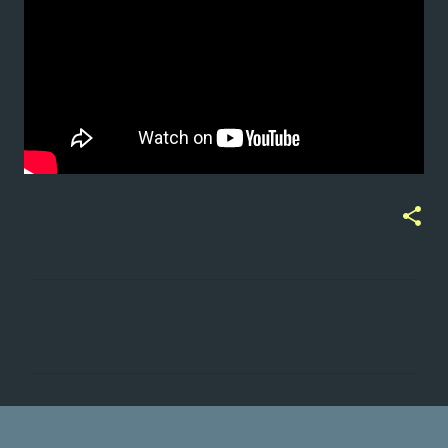
ت
ع
ل
ي
ق