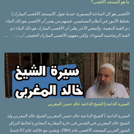
ما هو المسجد الأقصى؟
الأقصى هو كل الساحة المسورة: عندما نقول (المسجد الأقصى المبارك)
تختلط الأمور في أذهان المسلمين، فمنهم من يعتبر أن الأقصى هو ذلك البناء
ذي القبة الذهبية، والبعض الآخر يظن أن الأقصى المبارك هو ذلك البناء ذي
القبة الرصاصية السوداء. ولكن مفهوم الأقصى المبارك الحقيقي أوسع من
هذا وذاك. قبة الصخرة الذهبية والجامع القبلي جزء من المسجد الأقصى
حائط البراق الأقصى في البلدة القديمة: يقع المسجد الأقصى المبارك على
تلة في الزاوية الجنوبية الشرقية من مدينة القدس القديمة المسورة (البلدة
القديمة) والتي تقع في شرقي القدس فيالضفة الغربية. والمسجد الأقصى له
سور أيضاً وهو على شكل مضلع غير منتظم مساحته حوالي 144 دونم (144
كم متر مربع). المسجد الأقصى على تلة حارات البلدة القديمة – القدس
العتيقة كما هي اليوم يشمل المسجد الأقصى: قبة الصخرة المشرفة، (ذات
القبة الذهبية) والموجودة في موقع القلب بالنسبة للمسجد الأقصى
(ويستخدم الآن كمصلى للنساء يوم الجمعة). المصلى القِبلِي (المسجد
السيرة الذاتية | الشيخ الداعية خالد حسن المغربي
الجنوبي أو مبنى المسجد الأقصى)، ذي القبة الرصاصية السوداء، والواقع أ...
السيرة الذاتية | الشيخ الداعية خالد حسن المغربي الشيخ خالد المغربي ولد
الشيخ خالد المغربي في القدس في حارة المغاربة المجاورة لحائط البراق
السور الغربي للمسجد الأقصى عام 1964، وتشرد مع عائلته عام 67 عندما