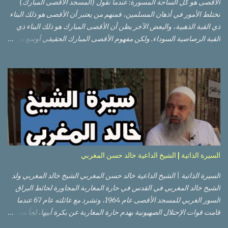
الأقصى هو كل الساحة المسورة: عندما نقول (المسجد الأقصى المبارك)
تختلط الأمور في أذهان المسلمين، فمنهم من يعتبر أن الأقصى هو ذلك البناء
ذي القبة الذهبية، والبعض الآخر يظن أن الأقصى المبارك هو ذلك البناء ذي
القبة الرصاصية السوداء. ولكن مفهوم الأقصى المبارك الحقيقي أوسع من
هذا وذاك. قبة الصخرة الذهبية والجامع القبلي جزء من المسجد الأقصى
حائط البراق الأقصى في البلدة القديمة: يقع المسجد الأقصى المبارك على
تلة في الزاوية الجنوبية الشرقية من مدينة القدس القديمة المسورة (البلدة
القديمة) والتي تقع في شرقي القدس فيالضفة الغربية. والمسجد الأقصى له
سور أيضاً وهو على شكل مضلع غير منتظم مساحته حوالي 144 دونم (144
كم متر مربع). المسجد الأقصى على تلة حارات البلدة القديمة – القدس
العتيقة كما هي اليوم يشمل المسجد الأقصى: قبة الصخرة المشرفة، (ذات
القبة الذهبية) والموجودة في موقع القلب بالنسبة للمسجد الأقصى
(ويستخدم الآن كمصلى للنساء يوم الجمعة). المصلى القِبلِي (المسجد
السيرة الذاتية | الشيخ الداعية خالد حسن المغربي
الجنوبي أو مبنى المسجد الأقصى)، ذي القبة الرصاصية السوداء، والواقع أ...
السيرة الذاتية | الشيخ الداعية خالد حسن المغربي الشيخ خالد المغربي ولد
الشيخ خالد المغربي في القدس في حارة المغاربة المجاورة لحائط البراق
السور الغربي للمسجد الأقصى عام 1964، وتشرد مع عائلته عام 67 عندما
قامت قوات الإحتلال الصهيونية بهدم حارة المغاربة عن بكرة أبيها، لجأ معهم
إلى عمان ثم عاد لبيت المقدس في نفس العام، ترعرع في بيت المقدس