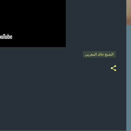
الشيخ خالد المغربي
ت
ع
ل
ي