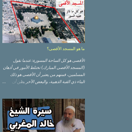
ما هو المسجد الأقصى؟
الأقصى هو كل الساحة المسورة: عندما نقول
(المسجد الأقصى المبارك) تختلط الأمور في أذهان
المسلمين، فمنهم من يعتبر أن الأقصى هو ذلك
البناء ذي القبة الذهبية، والبعض الآخر يظن أن
الأقصى المبارك هو ذلك البناء ذي القبة الرصاصية
السوداء. ولكن مفهوم الأقصى المبارك الحقيقي
أوسع من هذا وذاك. قبة الصخرة الذهبية والجامع
القبلي جزء من المسجد الأقصى حائط البراق
الأقصى في البلدة القديمة: يقع المسجد الأقصى
المبارك على تلة في الزاوية الجنوبية الشرقية من
مدينة القدس القديمة المسورة (البلدة القديمة)