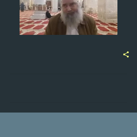
ت
ع
ل
ي
ق
ا
ت