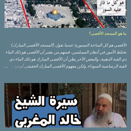
ما هو المسجد الأقصى؟
الأقصى هو كل الساحة المسورة: عندما نقول (المسجد الأقصى المبارك)
تختلط الأمور في أذهان المسلمين، فمنهم من يعتبر أن الأقصى هو ذلك البناء
ذي القبة الذهبية، والبعض الآخر يظن أن الأقصى المبارك هو ذلك البناء ذي
القبة الرصاصية السوداء. ولكن مفهوم الأقصى المبارك الحقيقي أوسع من
هذا وذاك. قبة الصخرة الذهبية والجامع القبلي جزء من المسجد الأقصى
حائط البراق الأقصى في البلدة القديمة: يقع المسجد الأقصى المبارك على
تلة في الزاوية الجنوبية الشرقية من مدينة القدس القديمة المسورة (البلدة
القديمة) والتي تقع في شرقي القدس فيالضفة الغربية. والمسجد الأقصى له
سور أيضاً وهو على شكل مضلع غير منتظم مساحته حوالي 144 دونم (144
كم متر مربع). المسجد الأقصى على تلة حارات البلدة القديمة – القدس
العتيقة كما هي اليوم يشمل المسجد الأقصى: قبة الصخرة المشرفة، (ذات
القبة الذهبية) والموجودة في موقع القلب بالنسبة للمسجد الأقصى
(ويستخدم الآن كمصلى للنساء يوم الجمعة). المصلى القِبلِي (المسجد