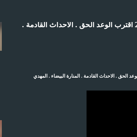
التخطي إلى المحتوى الرئيسي
الشيخ خالد المغربي | درس 27-10-2017 اقترب الوعد الحق . الاحداث القادمة .
لاثنين 21-4-2025م