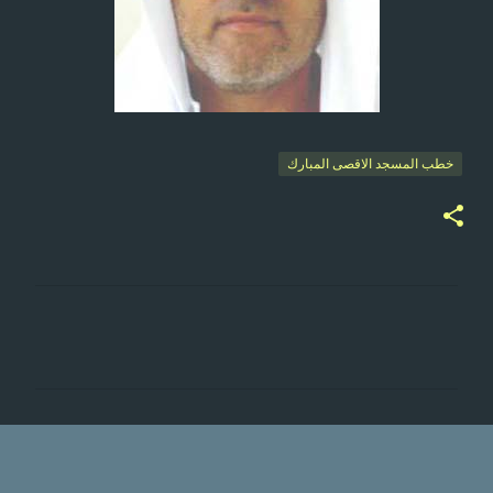
خطب المسجد الاقصى المبارك
ت
ع
ل
ي
ق
ا