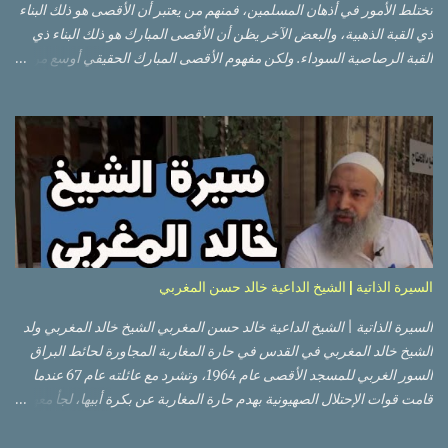
تختلط الأمور في أذهان المسلمين، فمنهم من يعتبر أن الأقصى هو ذلك البناء
ذي القبة الذهبية، والبعض الآخر يظن أن الأقصى المبارك هو ذلك البناء ذي
القبة الرصاصية السوداء. ولكن مفهوم الأقصى المبارك الحقيقي أوسع من
هذا وذاك. قبة الصخرة الذهبية والجامع القبلي جزء من المسجد الأقصى
حائط البراق الأقصى في البلدة القديمة: يقع المسجد الأقصى المبارك على
تلة في الزاوية الجنوبية الشرقية من مدينة القدس القديمة المسورة (البلدة
القديمة) والتي تقع في شرقي القدس فيالضفة الغربية. والمسجد الأقصى له
سور أيضاً وهو على شكل مضلع غير منتظم مساحته حوالي 144 دونم (144
كم متر مربع). المسجد الأقصى على تلة حارات البلدة القديمة – القدس
العتيقة كما هي اليوم يشمل المسجد الأقصى: قبة الصخرة المشرفة، (ذات
القبة الذهبية) والموجودة في موقع القلب بالنسبة للمسجد الأقصى
(ويستخدم الآن كمصلى للنساء يوم الجمعة). المصلى القِبلِي (المسجد
السيرة الذاتية | الشيخ الداعية خالد حسن المغربي
الجنوبي أو مبنى المسجد الأقصى)، ذي القبة الرصاصية السوداء، والواقع أ...
السيرة الذاتية | الشيخ الداعية خالد حسن المغربي الشيخ خالد المغربي ولد
الشيخ خالد المغربي في القدس في حارة المغاربة المجاورة لحائط البراق
السور الغربي للمسجد الأقصى عام 1964، وتشرد مع عائلته عام 67 عندما
قامت قوات الإحتلال الصهيونية بهدم حارة المغاربة عن بكرة أبيها، لجأ معهم
إلى عمان ثم عاد لبيت المقدس في نفس العام، ترعرع في بيت المقدس
ودرس في مدارسها، أتم الدراسة الثانوية في مدرسة دار الأيتام الإسلامية،