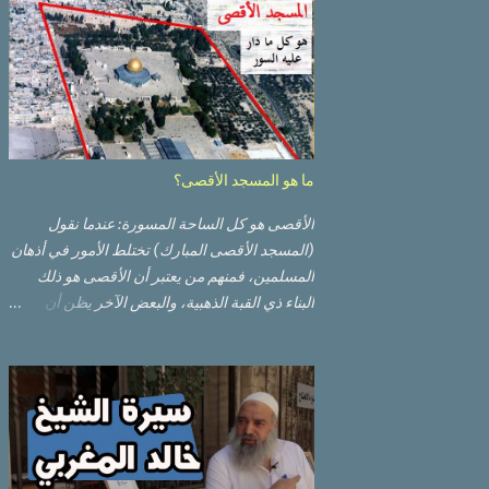
ما هو المسجد الأقصى؟
الأقصى هو كل الساحة المسورة: عندما نقول
(المسجد الأقصى المبارك) تختلط الأمور في أذهان
المسلمين، فمنهم من يعتبر أن الأقصى هو ذلك
البناء ذي القبة الذهبية، والبعض الآخر يظن أن
الأقصى المبارك هو ذلك البناء ذي القبة الرصاصية
السوداء. ولكن مفهوم الأقصى المبارك الحقيقي
أوسع من هذا وذاك. قبة الصخرة الذهبية والجامع
القبلي جزء من المسجد الأقصى حائط البراق
الأقصى في البلدة القديمة: يقع المسجد الأقصى
المبارك على تلة في الزاوية الجنوبية الشرقية من
مدينة القدس القديمة المسورة (البلدة القديمة)