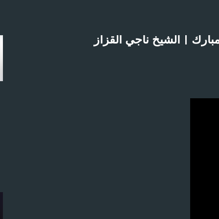
التخطي إلى المحتوى الرئيسي
بارك | الشيخ ناجي القزاز
لاثنين 21-4-2025م