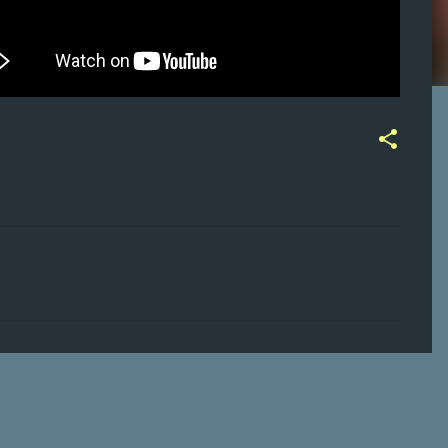
ت
ع
ل
ي
ق
ا
ت