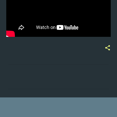
ت
ع
ل
ي
ق
ا
ت