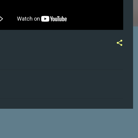
ت
ع
ل
ي
ق
ا
ت