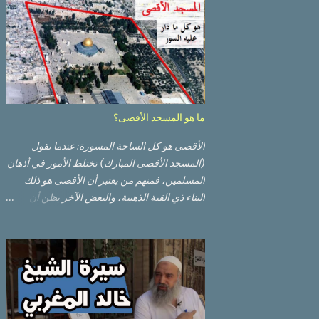
ما هو المسجد الأقصى؟
الأقصى هو كل الساحة المسورة: عندما نقول
(المسجد الأقصى المبارك) تختلط الأمور في أذهان
المسلمين، فمنهم من يعتبر أن الأقصى هو ذلك
البناء ذي القبة الذهبية، والبعض الآخر يظن أن
الأقصى المبارك هو ذلك البناء ذي القبة الرصاصية
السوداء. ولكن مفهوم الأقصى المبارك الحقيقي
أوسع من هذا وذاك. قبة الصخرة الذهبية والجامع
القبلي جزء من المسجد الأقصى حائط البراق
الأقصى في البلدة القديمة: يقع المسجد الأقصى
المبارك على تلة في الزاوية الجنوبية الشرقية من
مدينة القدس القديمة المسورة (البلدة القديمة)