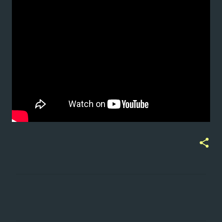
ت
ع
ل