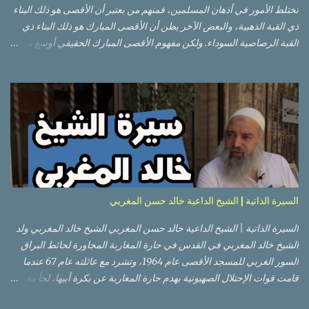
تختلط الأمور في أذهان المسلمين، فمنهم من يعتبر أن الأقصى هو ذلك البناء
ذي القبة الذهبية، والبعض الآخر يظن أن الأقصى المبارك هو ذلك البناء ذي
القبة الرصاصية السوداء. ولكن مفهوم الأقصى المبارك الحقيقي أوسع من
هذا وذاك. قبة الصخرة الذهبية والجامع القبلي جزء من المسجد الأقصى
حائط البراق الأقصى في البلدة القديمة: يقع المسجد الأقصى المبارك على
تلة في الزاوية الجنوبية الشرقية من مدينة القدس القديمة المسورة (البلدة
القديمة) والتي تقع في شرقي القدس فيالضفة الغربية. والمسجد الأقصى له
سور أيضاً وهو على شكل مضلع غير منتظم مساحته حوالي 144 دونم (144
كم متر مربع). المسجد الأقصى على تلة حارات البلدة القديمة – القدس
العتيقة كما هي اليوم يشمل المسجد الأقصى: قبة الصخرة المشرفة، (ذات
القبة الذهبية) والموجودة في موقع القلب بالنسبة للمسجد الأقصى
(ويستخدم الآن كمصلى للنساء يوم الجمعة). المصلى القِبلِي (المسجد
السيرة الذاتية | الشيخ الداعية خالد حسن المغربي
الجنوبي أو مبنى المسجد الأقصى)، ذي القبة الرصاصية السوداء، والواقع أ...
السيرة الذاتية | الشيخ الداعية خالد حسن المغربي الشيخ خالد المغربي ولد
الشيخ خالد المغربي في القدس في حارة المغاربة المجاورة لحائط البراق
السور الغربي للمسجد الأقصى عام 1964، وتشرد مع عائلته عام 67 عندما
قامت قوات الإحتلال الصهيونية بهدم حارة المغاربة عن بكرة أبيها، لجأ معهم
إلى عمان ثم عاد لبيت المقدس في نفس العام، ترعرع في بيت المقدس