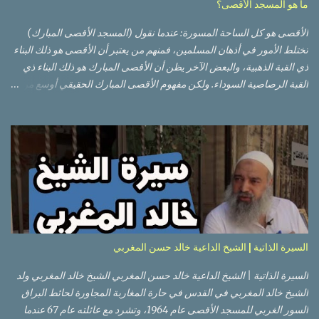
ما هو المسجد الأقصى؟
الأقصى هو كل الساحة المسورة: عندما نقول (المسجد الأقصى المبارك)
تختلط الأمور في أذهان المسلمين، فمنهم من يعتبر أن الأقصى هو ذلك البناء
ذي القبة الذهبية، والبعض الآخر يظن أن الأقصى المبارك هو ذلك البناء ذي
القبة الرصاصية السوداء. ولكن مفهوم الأقصى المبارك الحقيقي أوسع من
هذا وذاك. قبة الصخرة الذهبية والجامع القبلي جزء من المسجد الأقصى
حائط البراق الأقصى في البلدة القديمة: يقع المسجد الأقصى المبارك على
تلة في الزاوية الجنوبية الشرقية من مدينة القدس القديمة المسورة (البلدة
القديمة) والتي تقع في شرقي القدس فيالضفة الغربية. والمسجد الأقصى له
سور أيضاً وهو على شكل مضلع غير منتظم مساحته حوالي 144 دونم (144
كم متر مربع). المسجد الأقصى على تلة حارات البلدة القديمة – القدس
العتيقة كما هي اليوم يشمل المسجد الأقصى: قبة الصخرة المشرفة، (ذات
القبة الذهبية) والموجودة في موقع القلب بالنسبة للمسجد الأقصى
(ويستخدم الآن كمصلى للنساء يوم الجمعة). المصلى القِبلِي (المسجد
السيرة الذاتية | الشيخ الداعية خالد حسن المغربي
الجنوبي أو مبنى المسجد الأقصى)، ذي القبة الرصاصية السوداء، والواقع أ...
السيرة الذاتية | الشيخ الداعية خالد حسن المغربي الشيخ خالد المغربي ولد
الشيخ خالد المغربي في القدس في حارة المغاربة المجاورة لحائط البراق
السور الغربي للمسجد الأقصى عام 1964، وتشرد مع عائلته عام 67 عندما